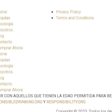
ome
Privacy Policy
quilas
Terms and Conditions
xología
osotros
og
ontacto
omprar Ahora
ome
quilas
xología
osotros
og
ontacto
omprar Ahora
IR CON AQUELLOS QUE TIENEN LA EDAD PERMITIDA PARA B
ONSIBLEDRINKING.ORG
Y
RESPONSIBILITY.ORG
Copyright © 2023. Todos los d