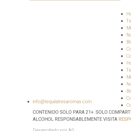
H
Te
Mi
N
Bl
C
C
H
Te
Mi
N
Bl
C
info@tequilatresaromas.com
C
CONTENIDO SOLO PARA 21+. SOLO COMPART
ALCOHOL RESPONSABLEMENTE VISITA
RESP
Desarrollado por AG