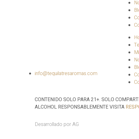
N
Bl
C
C
H
Te
Mi
N
Bl
info@tequilatresaromas.com
C
C
CONTENIDO SOLO PARA 21+. SOLO COMPART
ALCOHOL RESPONSABLEMENTE VISITA
RESP
Desarrollado por AG