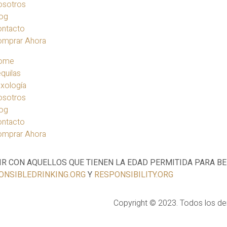
osotros
og
ontacto
omprar Ahora
ome
quilas
xología
osotros
og
ontacto
omprar Ahora
IR CON AQUELLOS QUE TIENEN LA EDAD PERMITIDA PARA B
ONSIBLEDRINKING.ORG
Y
RESPONSIBILITY.ORG
Copyright © 2023. Todos los d