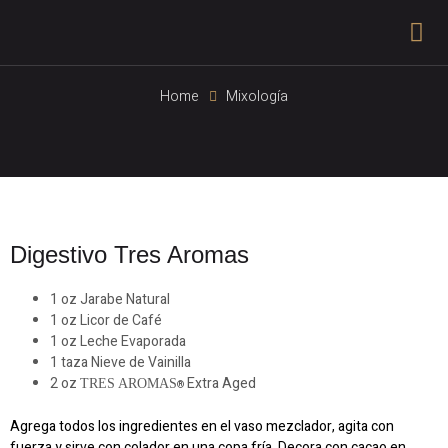
Home
Mixología
Digestivo Tres Aromas
1 oz Jarabe Natural
1 oz Licor de Café
1 oz Leche Evaporada
1 taza Nieve de Vainilla
2 oz
Extra Aged
TRES AROMAS
®
Agrega todos los ingredientes en el vaso mezclador, agita con
fuerza y sirve con colador en una copa fría. Decora con cacao en